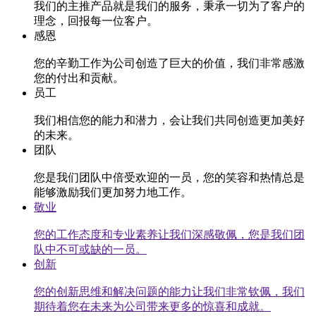
我们的主推产品就是我们的服务，秉承一切为了客户的
理念，回报每一位客户。
感恩
您的辛勤工作为公司创造了巨大的价值，我们非常感激
您的付出和贡献。
员工
我们相信您的能力和潜力，会让我们共同创造更加美好
的未来。
团队
您是我们团队中倍受欢迎的一员，您的笑容和热情总是
能够激励我们更加努力地工作。
敬业
您的工作态度和专业素养让我们深感敬佩，您是我们团
队中不可或缺的一员。
创新
您的创新思维和解决问题的能力让我们非常钦佩，我们
期待着您在未来为公司带来更多的惊喜和成就。