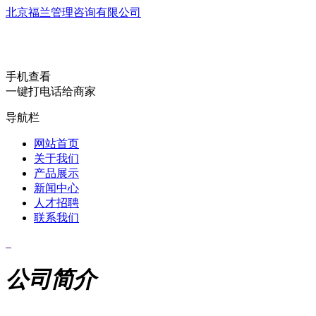
北京福兰管理咨询有限公司
手机查看
一键打电话给商家
导航栏
网站首页
关于我们
产品展示
新闻中心
人才招聘
联系我们
公司简介