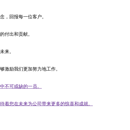
念，回报每一位客户。
的付出和贡献。
未来。
够激励我们更加努力地工作。
中不可或缺的一员。
待着您在未来为公司带来更多的惊喜和成就。