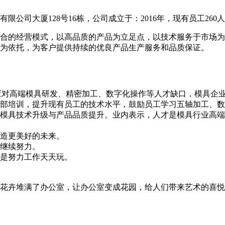
公司大厦128号16栋，公司成立于：2016年，现有员工260
合的经营模式，以高品质的产品为立足点，以技术服务于市场为
为依托，为客户提供持续的优良产品生产服务和品质保证。
应对高端模具研发、精密加工、数字化操作等人才缺口，模具企
部培训，提升现有员工的技术水平，鼓励员工学习五轴加工、数
模具技术升级与产品品质提升。业内表示，人才是模具行业高端
造更美好的未来。
继续努力。
是努力工作天天玩。
花卉堆满了办公室，让办公室变成花园，给人们带来艺术的喜悦